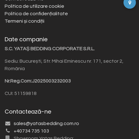
Politica de utilizare cookie
Politica de confidențialitate
Termeni și condiții
Date companie
S.C. YATAȘ BEDDING CORPORATE S.R.L.
Sediu: București, Str. Mihai Eminescu nr. 171, sector 2,
România
Nr.Reg.Com:J2025003232003
CUI: 51159818
Contactează-ne
sales@yatasbedding.com.ro
+40734 735 103
Showroom Yataș Bedding: