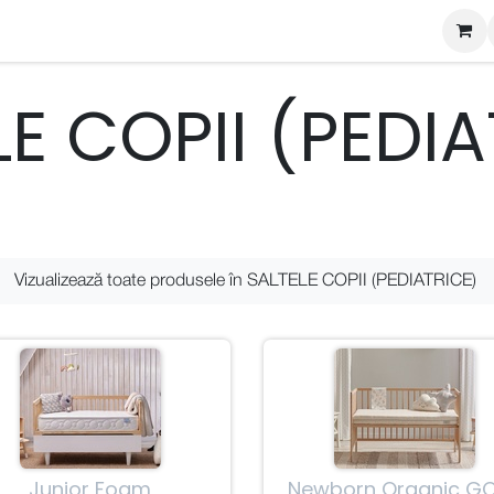
egorii
Ghidul Somnului Yataș Bedding
Contactează
LE COPII (PEDIA
Vizualizează toate produsele în
SALTELE COPII (PEDIATRICE)
Junior Foam
Newborn Organic G