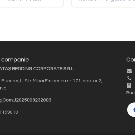
 companie
Co
YATAȘ BEDDING CORPORATE S.R.L.
 București, Str. Mihai Eminescu nr. 171, sector 2,
nia
Bucu
g.Com:J2025003232003
51159818