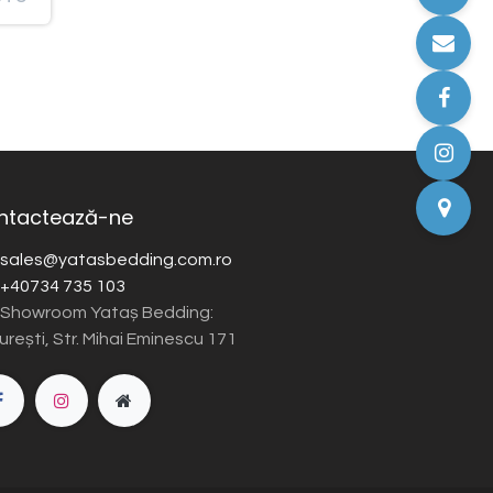
ntactează-ne
sales@yatasbedding.com.ro
+40734 735 103
Showroom Yataș Bedding:
rești, Str. Mihai Eminescu 171