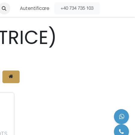
-ne
CATALOAGE
Autentificare
+40 734 735 103
TRICE)
OTS