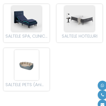
SALTELE SPA, CLINICI SI SPITALE
SALTELE HOTELURI
SALTELE PETS (Animale de companie)