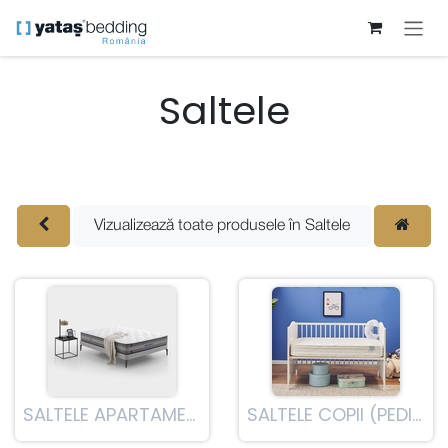
Sari la conținut
Saltele
Vizualizează toate produsele în
Saltele
SALTELE APARTAMENT
SALTELE COPII (PEDIATRICE)