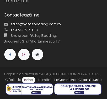
CUI: 51159818
Contactează-ne
sales@yatasbedding.com.ro
+40734 735 103
Showroom Yataș Bedding:
București, Str. Mihai Eminescu 171
Drepturi de autor © YATAȘ BEDDING CORPORATE S.R.L.
Oferit de
- Numărul 1
eCommerce Open Source