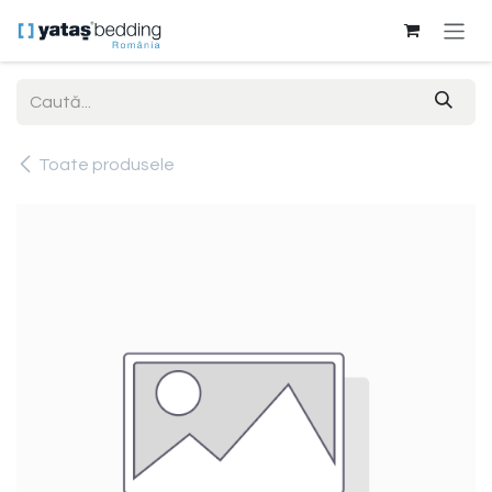
Sari la conținut
Toate produsele