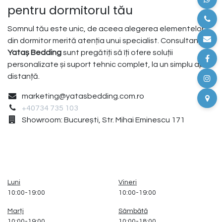
pentru dormitorul tău
Somnul tău este unic, de aceea alegerea elementelor
din dormitor merită atenția unui specialist. Consultanții
Yataș Bedding
sunt pregătiți să îți ofere soluții
personalizate și suport tehnic complet, la un simplu apel
distanță.
marketing@yatasbedding.com.ro
+40734 735 103
Showroom: București, Str. Mihai Eminescu 171
Luni
Vineri
10:00-19:00
10:00-19:00
Marți
Sâmbătă
10:00-19:00
10:00-18:00