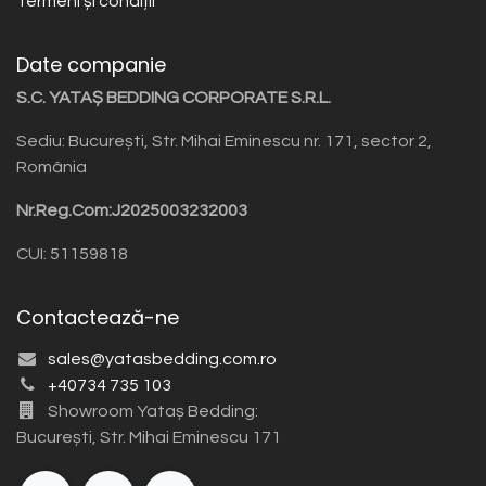
Termeni și condiții
Date companie
S.C. YATAȘ BEDDING CORPORATE S.R.L.
Sediu: București, Str. Mihai Eminescu nr. 171, sector 2,
România
Nr.Reg.Com:J2025003232003
CUI: 51159818
Contactează-ne
sales@yatasbedding.com.ro
+40734 735 103
Showroom Yataș Bedding:
București, Str. Mihai Eminescu 171